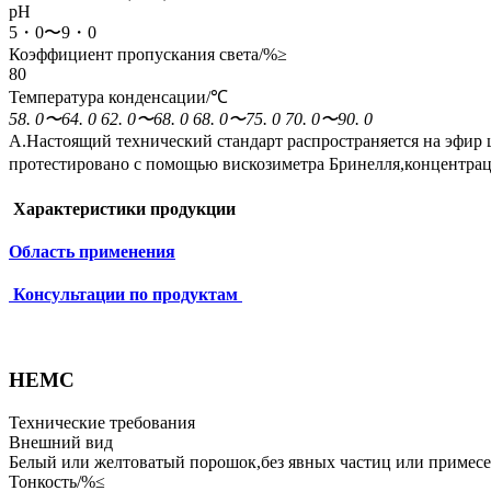
pH
5・0〜9・0
Коэффициент пропускания света/%≥
80
Температура конденсации/℃
58. 0〜64. 0
62. 0〜68. 0
68. 0〜75. 0
70. 0〜90. 0
А.Настоящий технический стандарт распространяется на эфир це
протестировано с помощью вискозиметра Бринелля,концентрац
Характеристики продукции
Область применения
Консультации по продуктам
HEMC
Технические требования
Внешний вид
Белый или желтоватый порошок,без явных частиц или примес
Тонкость/%≤