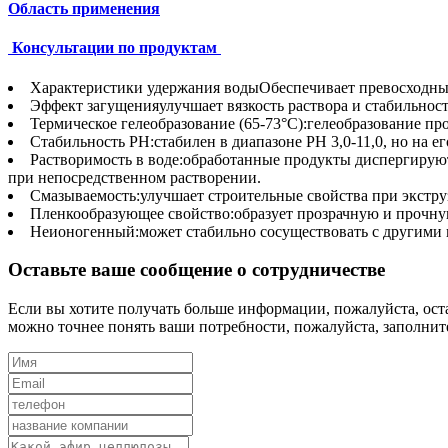
Область применения
Консультации по продуктам
Характеристики удержания воды
Обеспечивает превосходны
Эффект загущения
улучшает вязкость раствора и стабильнос
Термическое гелеобразование (65-73°C):
гелеобразование про
Стабильность PH:
стабилен в диапазоне PH 3,0-11,0, но на 
Растворимость в воде:
обработанные продукты диспергируютс
при непосредственном растворении.
Смазываемость:
улучшает строительные свойства при экстру
Пленкообразующее свойство:
образует прозрачную и прочн
Неионогенный:
может стабильно сосуществовать с другими
Оставьте ваше сообщение о сотрудничестве
Если вы хотите получать больше информации, пожалуйста, остав
можно точнее понять ваши потребности, пожалуйста, заполни