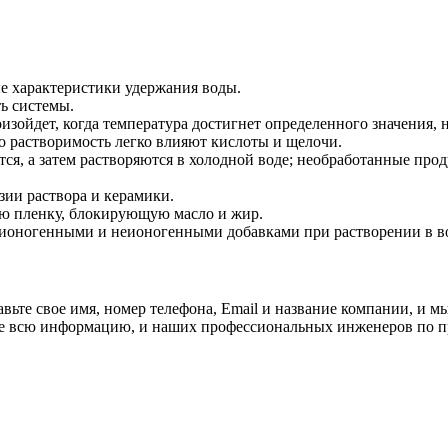
е характеристики удержания воды.
ть системы.
изойдет, когда температура достигнет определенного значения, 
его растворимость легко влияют кислоты и щелочи.
я, а затем растворяются в холодной воде; необработанные про
зии раствора и керамики.
ую пленку, блокирующую масло и жир.
 ионогенными и неионогенными добавками при растворении в в
ьте свое имя, номер телефона, Email и название компании, и мы
те всю информацию, и наших профессиональных инженеров по п