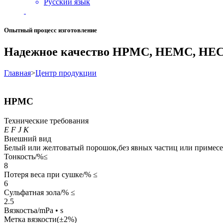
Русский язык
Опытный процесс изготовление
Надежное качество HPMC, HEMC, HE
Главная
>
Центр продукции
HPMC
Технические требования
E
F
J
K
Внешний вид
Белый или желтоватый порошок,без явных частиц или примес
Тонкость/%≤
8
Потеря веса при сушке/% ≤
6
Сульфатная зола/% ≤
2.5
Вязкостьa/mPa • s
Метка вязкости(±2%)