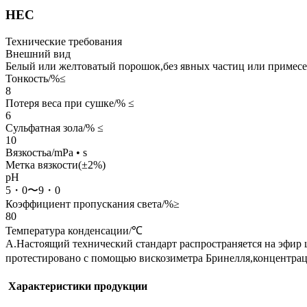
HEC
Технические требования
Внешний вид
Белый или желтоватый порошок,без явных частиц или примес
Тонкость/%≤
8
Потеря веса при сушке/% ≤
6
Сульфатная зола/% ≤
10
Вязкостьa/mPa • s
Метка вязкости(±2%)
pH
5・0〜9・0
Коэффициент пропускания света/%≥
80
Температура конденсации/℃
А.Настоящий технический стандарт распространяется на эфир це
протестировано с помощью вискозиметра Бринелля,концентрац
Характеристики продукции