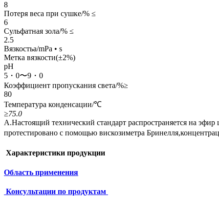
8
Потеря веса при сушке/% ≤
6
Сульфатная зола/% ≤
2.5
Вязкостьa/mPa • s
Метка вязкости(±2%)
pH
5・0〜9・0
Коэффициент пропускания света/%≥
80
Температура конденсации/℃
≥75.0
А.Настоящий технический стандарт распространяется на эфир це
протестировано с помощью вискозиметра Бринелля,концентрац
Характеристики продукции
Область применения
Консультации по продуктам